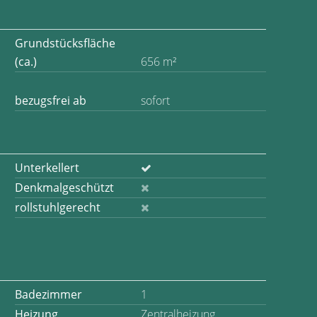
Grundstücksfläche
(ca.)
656 m²
bezugsfrei ab
sofort
Unterkellert
Denkmalgeschützt
rollstuhlgerecht
Badezimmer
1
Heizung
Zentralheizung