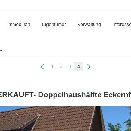
Immobilien
Eigentümer
Verwaltung
Interess
t
1
2
3
4
ERKAUFT- Doppelhaushälfte Eckernf