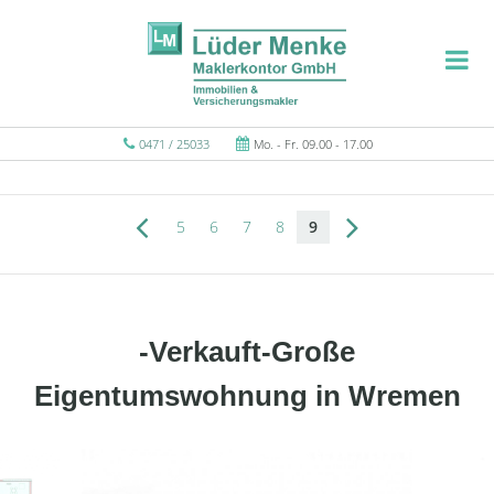
0471 / 25033
Mo. - Fr. 09.00 - 17.00
5
6
7
8
9
-Verkauft-Große
Eigentumswohnung in Wremen