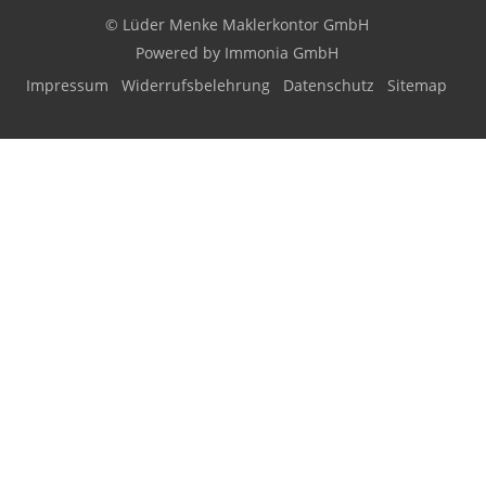
© Lüder Menke Maklerkontor GmbH
Powered by Immonia GmbH
Impressum
Widerrufsbelehrung
Datenschutz
Sitemap