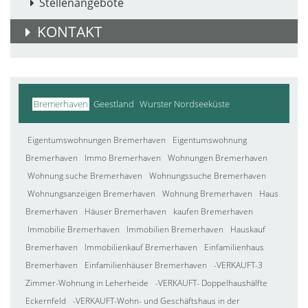
Stellenangebote
KONTAKT
Bremerhaven
Geestland
Wurster Nordseeküste
Eigentumswohnungen Bremerhaven
Eigentumswohnung
Bremerhaven
Immo Bremerhaven
Wohnungen Bremerhaven
Wohnung suche Bremerhaven
Wohnungssuche Bremerhaven
Wohnungsanzeigen Bremerhaven
Wohnung Bremerhaven
Haus
Bremerhaven
Häuser Bremerhaven
kaufen Bremerhaven
Immobilie Bremerhaven
Immobilien Bremerhaven
Hauskauf
Bremerhaven
Immobilienkauf Bremerhaven
Einfamilienhaus
Bremerhaven
Einfamilienhäuser Bremerhaven
-VERKAUFT-3
Zimmer-Wohnung in Leherheide
-VERKAUFT- Doppelhaushälfte
Eckernfeld
-VERKAUFT-Wohn- und Geschäftshaus in der