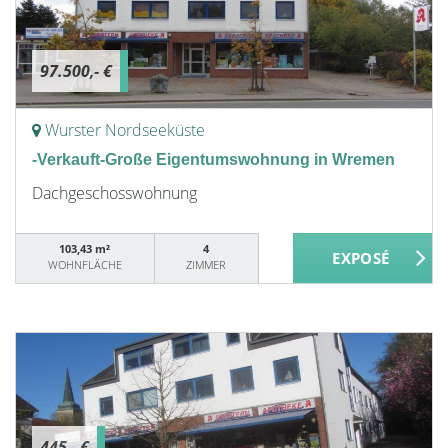
97.500,- €
Wurster Nordseeküste
-Verkauft-Große Eigentumswohnung in Wremen
Dachgeschosswohnung
103,43 m²
4
WOHNFLÄCHE
ZIMMER
445,- €