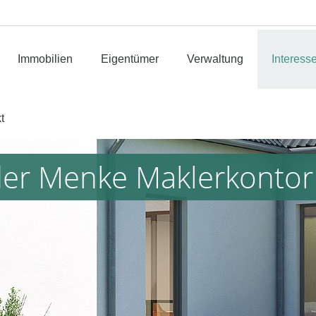
Immobilien
Eigentümer
Verwaltung
Interess
t
üder Menke Maklerkont