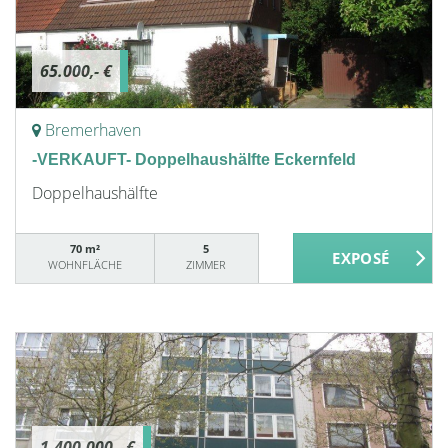
65.000,- €
Bremerhaven
-VERKAUFT- Doppelhaushälfte Eckernfeld
Doppelhaushälfte
70 m²
5
WOHNFLÄCHE
ZIMMER
1.400.000,- €